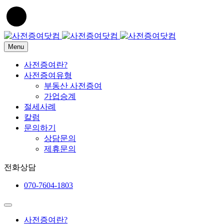
Menu
사전증여란?
사전증여유형
부동산 사전증여
가업승계
절세사례
칼럼
문의하기
상담문의
제휴문의
전화상담
070-7604-1803
사전증여란?